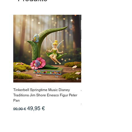
-50%
Tinkerbell Springtime Music Disney
Jasmin Aladdin Sammlerfigur J
Traditions Jim Shore Enesco Figur Peter
Enesco Disney Showcase
Pan
Standardpreis
199,90 €
Standardpreis
Sale-Preis
49,95 €
99,90 €