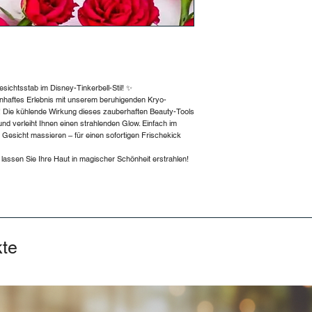
sichtsstab im Disney-Tinkerbell-Stil! ✨
enhaftes Erlebnis mit unserem beruhigenden Kryo-
ll! Die kühlende Wirkung dieses zauberhaften Beauty-Tools
nd verleiht Ihnen einen strahlenden Glow. Einfach im
Gesicht massieren – für einen sofortigen Frischekick
assen Sie Ihre Haut in magischer Schönheit erstrahlen!
kte