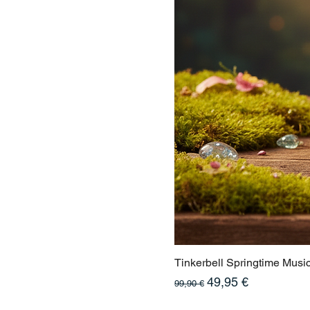
Tinkerbell Springtime Musi
Standardpreis
Sale-Preis
49,95 €
99,90 €