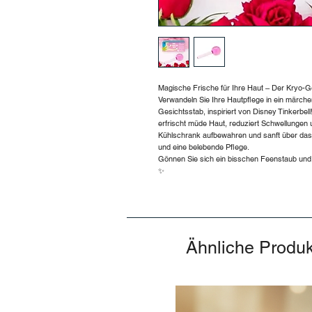
Magische Frische für Ihre Haut – Der Kryo-Ge
Verwandeln Sie Ihre Hautpflege in ein märch
Gesichtsstab, inspiriert von Disney Tinkerbe
erfrischt müde Haut, reduziert Schwellungen u
Kühlschrank aufbewahren und sanft über das 
und eine belebende Pflege.
Gönnen Sie sich ein bisschen Feenstaub und l
✨
Ähnliche Produ