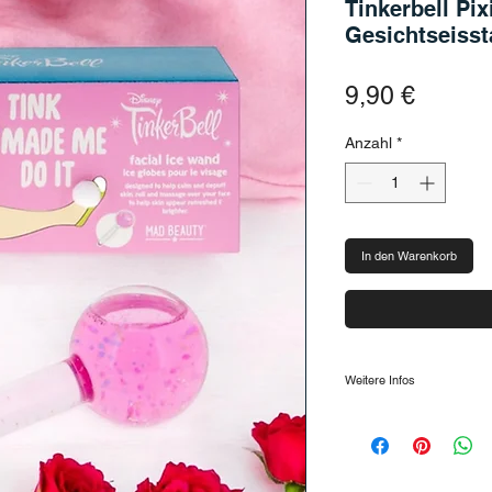
Tinkerbell Pix
Gesichtseisst
Preis
9,90 €
Anzahl
*
In den Warenkorb
Weitere Infos
…