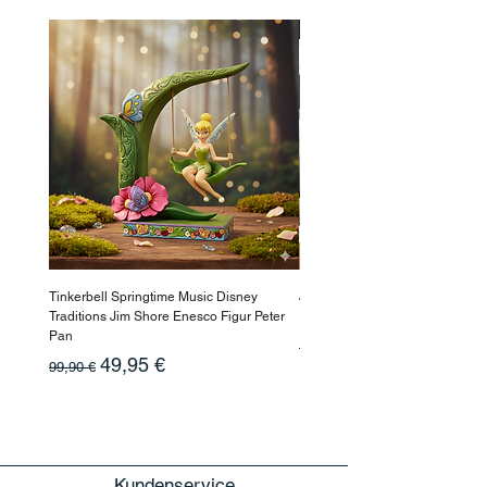
beide Länder!
-50%
Tinkerbell Springtime Music Disney
Jasmin Aladdin Sammlerfigur J
Traditions Jim Shore Enesco Figur Peter
Enesco Disney Showcase
Pan
Standardpreis
199,90 €
Standardpreis
Sale-Preis
49,95 €
99,90 €
Kundenservice