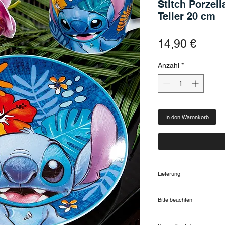
Stitch Porzel
Teller 20 cm
Preis
14,90 €
Anzahl
*
In den Warenkorb
Lieferung
Lieferung und Rück
Bitte beachten
Lieferzeiten
Deine Bestellung wir
Nur für kurze Zeit lie
(Montag bis Freitag,