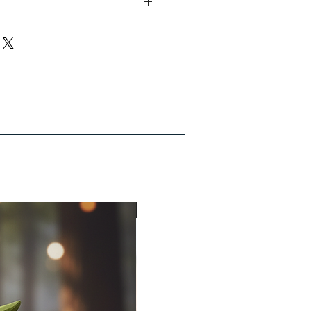
fert – schnell und zuverlässig!
erpackung
 €: 5,90 €
 € bis 49,99 €: 3,90 €
€: Kostenfrei
 €: 9,90 €
€: Kostenfrei
 Versand ab 50€ in beide Länder!
-50%