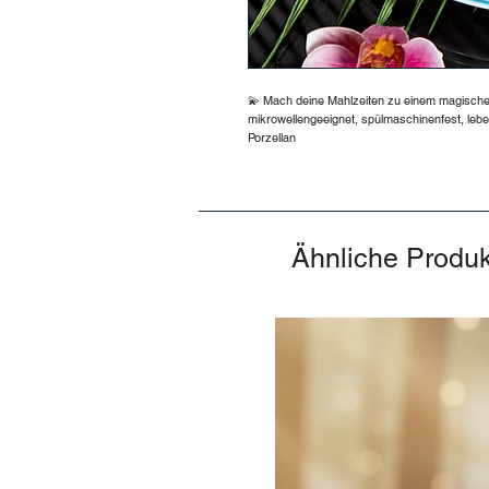
💫 Mach deine Mahlzeiten zu einem magischen E
mikrowellengeeignet, spülmaschinenfest, lebe
Porzellan
Ähnliche Produ