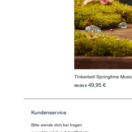
Tinkerbell Springtime Musi
Standardpreis
Sale-Preis
49,95 €
99,90 €
Kundenservice
Bitte wende dich bei fragen