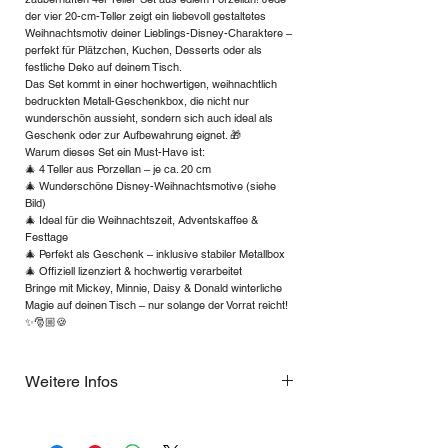
der vier 20-cm-Teller zeigt ein liebevoll gestaltetes
Weihnachtsmotiv deiner Lieblings-Disney-Charaktere –
perfekt für Plätzchen, Kuchen, Desserts oder als
festliche Deko auf deinem Tisch.
Das Set kommt in einer hochwertigen, weihnachtlich
bedruckten Metall-Geschenkbox, die nicht nur
wunderschön aussieht, sondern sich auch ideal als
Geschenk oder zur Aufbewahrung eignet. 🎁
Warum dieses Set ein Must-Have ist:
🎄 4 Teller aus Porzellan – je ca. 20 cm
🎄 Wunderschöne Disney-Weihnachtsmotive (siehe
Bild)
🎄 Ideal für die Weihnachtszeit, Adventskaffee &
Festtage
🎄 Perfekt als Geschenk – inklusive stabiler Metallbox
🎄 Offiziell lizenziert & hochwertig verarbeitet
Bringe mit Mickey, Minnie, Daisy & Donald winterliche
Magie auf deinen Tisch – nur solange der Vorrat reicht!
✨🎅🏼🍪
Weitere Infos
Extrem Limitiert