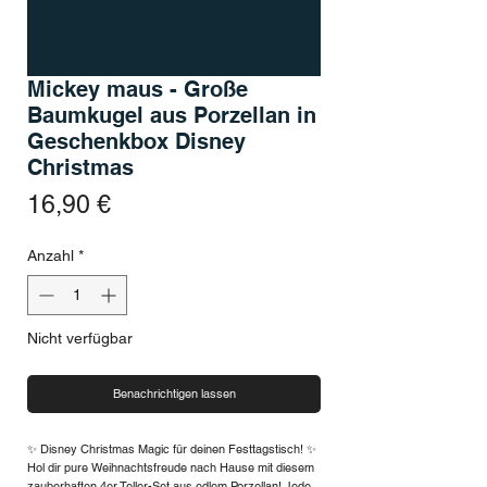
Mickey maus - Große
Baumkugel aus Porzellan in
Geschenkbox Disney
Christmas
Preis
16,90 €
Anzahl
*
Nicht verfügbar
Benachrichtigen lassen
✨ Disney Christmas Magic für deinen Festtagstisch! ✨
Hol dir pure Weihnachtsfreude nach Hause mit diesem
zauberhaften 4er Teller-Set aus edlem Porzellan! Jede