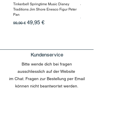
Tinkerbell Springtime Music Disney
Jasmin Aladdin Sammlerfigur J
Traditions Jim Shore Enesco Figur Peter
Enesco Disney Showcase
Pan
Standardpreis
199,90 €
Standardpreis
Sale-Preis
49,95 €
99,90 €
Kundenservice
Bitte wende dich bei fragen
ausschliesslich auf der Website
im Chat. Fragen zur Bestellung per Email
können nicht beantwortet werden.
MENU
Shop All
Disney
Kuscheltiere