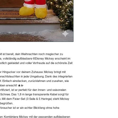
und aufgedruckte Det
Nur für kurze Zeit
✨
t ist bereit, dein Weihnachten noch magischer zu
 vollständig aufblasbare ©Disney Mickey erscheint im
tlich gekleidet und voller Vorfreude auf die schönste Zeit
der Hingucker vor deinem Zuhause: Mickey bringt mit
achtsleuchten in jede Umgebung. Dank des integrierten
auf. Einfach einstecken, zurücklehnen und zusehen, wie
eben erwacht! 🎄💫
ifiziert, ist er perfekt für den Innen- und saisonalen
Schnee. Das 1,8 m lange transparente Kabel sorgt für
. Mit dem Fixier-Set (3 Seile & 5 Heringe) steht Mickey
u begrüßen.
braucher ist er ein echter Blickfang ohne hohe
n: Kombiniere Mickey mit der passenden aufblasbaren