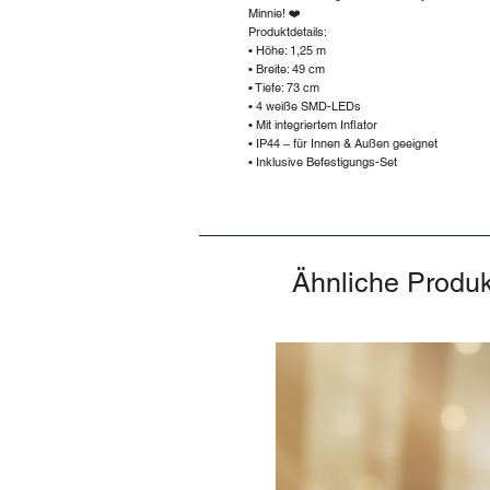
Minnie! ❤️
Produktdetails:
• Höhe: 1,25 m
• Breite: 49 cm
• Tiefe: 73 cm
• 4 weiße SMD-LEDs
• Mit integriertem Inflator
• IP44 – für Innen & Außen geeignet
• Inklusive Befestigungs-Set
Ähnliche Produ