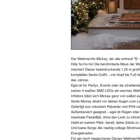
Der Weihnachts-Mickey, der alle umhaut! 🎅
Hidy ho-ho-ho! Die berühmteste Maus der Wel
machen! Dieser beeindruckende 1,25 m große,
kompletten Santa-Outfit – von Kopf bis Fuß fes
des Jahres.
Egal ob für Partys, Events oder als strahlen
seinen 4 weißen SMD-LEDs ein warmes Weihn
Inflators bläst sich Mickey ganz von selbst 
Santa Mickey direkt vor deinen Augen zum L
Gefertigt aus robustem Polyester und IP44-zert
Außenbereich geeignet – egal ob Regen oder 
maximale Flexibilität, ohne den Look zu stören
stabil an seinem Platz, bereit, deine Gäste z
Und keine Sorge: Als niedrig-voltage Stromver
Energiekosten.
Für ein noch magischeres Disney-Weihnachte