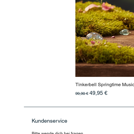
Tinkerbell Springtime Musi
Standardpreis
Sale-Preis
49,95 €
99,90 €
Kundenservice
Bitte wende dich bei fragen