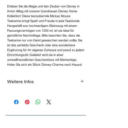
Erleben Sie die Magie und den Zauber von Disney in
Ihrem Alltag mit unserer brandneuen Disney Home
Kollektion! Diese bezaubernde Mickey Mouse
Teekanne bringt Spaß und Freude in jede Teestunde.
Hergestellt aus hochwertigem Steinzeug mit einem
Fassungsvermögen von 1250 ml, ist sie ideal für
gemütliche Nachmittage. Bitte beachten Sie, dass die
Teekanne nur von Hand gewaschen werden sollte. Sie
ist das perfekte Geschenk oder eine wunderbare
Ergänzung für Ihr eigenes Zuhause und passt zu jedem
Einrichtungsstil. Geliefert wird sie in einer
umweltfreundlichen Geschenkbox mit Markenlogo.
Holen Sie sich ein Stück Disney-Charme nach Hause!
Weitere Infos
Diese Edition ist nur 2025 erhältlich