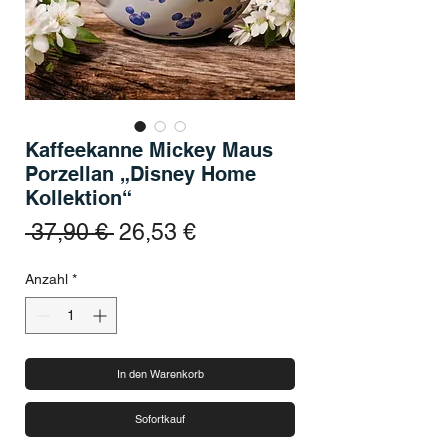
Kaffeekanne Mickey Maus
Porzellan „Disney Home
Kollektion“
Standardpreis
Sale-Preis
 37,90 € 
26,53 €
Anzahl
*
In den Warenkorb
Sofortkauf