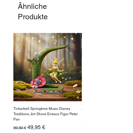
Ähnliche
Produkte
-50%
Tinkerbell Springtime Music Disney
Jasmin Aladdin Sammlerfigur J
Traditions Jim Shore Enesco Figur Peter
Enesco Disney Showcase
Pan
Standardpreis
199,90 €
Standardpreis
Sale-Preis
49,95 €
99,90 €