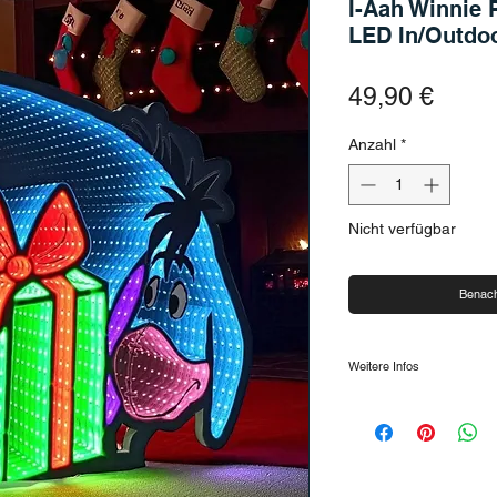
I-Aah Winnie 
LED In/Outdoo
Preis
49,90 €
Anzahl
*
Nicht verfügbar
Benach
Weitere Infos
40 cm