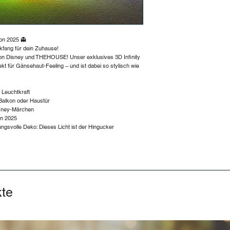
on 2025 👻
ckfang für dein Zuhause!
von Disney und THEHOUSE! Unser exklusives 3D Infinity
ekt für Gänsehaut-Feeling – und ist dabei so stylisch wie
d Leuchtkraft
 Balkon oder Haustür
isney-Märchen
ion 2025
ngsvolle Deko: Dieses Licht ist der Hingucker
kte