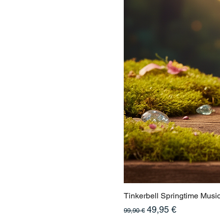
Tinkerbell Springtime Musi
Standardpreis
Sale-Preis
49,95 €
99,90 €