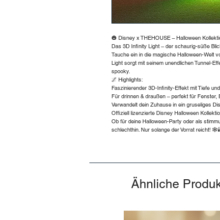
🎃 Disney x THEHOUSE – Halloween Kollekti
Das 3D Infinity Light – der schaurig-süße Bli
Tauche ein in die magische Halloween-Welt 
Light sorgt mit seinem unendlichen Tunnel-Eff
spooky.
🌌 Highlights:
Faszinierender 3D-Infinity-Effekt mit Tiefe un
Für drinnen & draußen – perfekt für Fenster,
Verwandelt dein Zuhause in ein gruseliges D
Offiziell lizenzierte Disney Halloween Kollekt
Ob für deine Halloween-Party oder als stimmu
schlechthin. Nur solange der Vorrat reicht! 🕸️🕯️
Ähnliche Produ