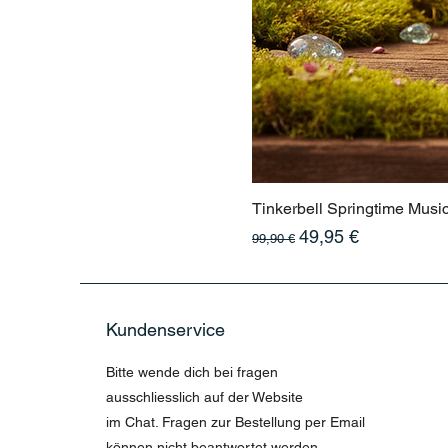
Tinkerbell Springtime Musi
Standardpreis
Sale-Preis
49,95 €
99,90 €
Kundenservice
Bitte wende dich bei fragen
ausschliesslich auf der Website
im Chat. Fragen zur Bestellung per Email
können nicht beantwortet werden.