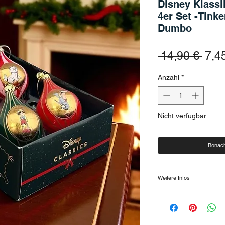
Disney Klassi
4er Set -Tinke
Dumbo
Stan
 14,90 € 
7,4
Anzahl
*
Nicht verfügbar
Benach
Weitere Infos
17 cm