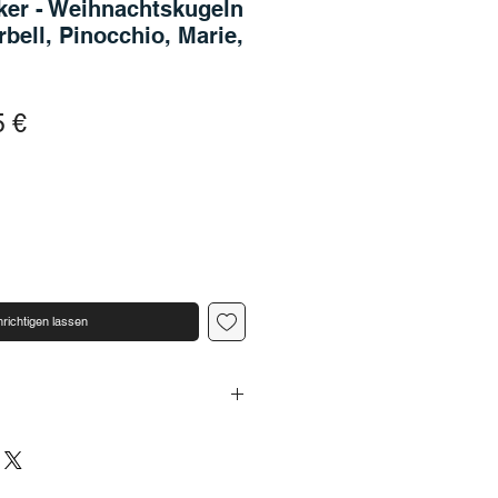
ker - Weihnachtskugeln
rbell, Pinocchio, Marie,
dardpreis
Sale-Preis
5 €
richtigen lassen