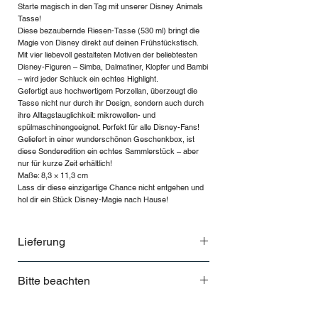
Starte magisch in den Tag mit unserer Disney Animals
Tasse!
Diese bezaubernde Riesen-Tasse (530 ml) bringt die
Magie von Disney direkt auf deinen Frühstückstisch.
Mit vier liebevoll gestalteten Motiven der beliebtesten
Disney-Figuren – Simba, Dalmatiner, Klopfer und Bambi
– wird jeder Schluck ein echtes Highlight.
Gefertigt aus hochwertigem Porzellan, überzeugt die
Tasse nicht nur durch ihr Design, sondern auch durch
ihre Alltagstauglichkeit: mikrowellen- und
spülmaschinengeeignet. Perfekt für alle Disney-Fans!
Geliefert in einer wunderschönen Geschenkbox, ist
diese Sonderedition ein echtes Sammlerstück – aber
nur für kurze Zeit erhältlich!
Maße: 8,3 × 11,3 cm
Lass dir diese einzigartige Chance nicht entgehen und
hol dir ein Stück Disney-Magie nach Hause!
Lieferung
Lieferung und Rücksendung bei
Bitte beachten
THEHOUSE
Lieferzeiten
Nur für kurze Zeit lieferbar
Deine Bestellung wird innerhalb von 5