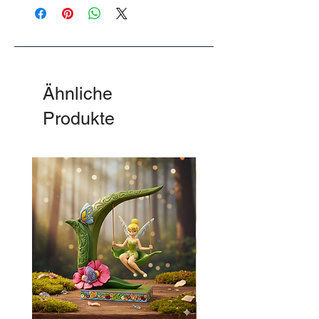
Werktagen (Montag bis Freitag, 8 bis 18
Uhr) nach Deutschland oder Österreich
geliefert – schnell und zuverlässig!
Versandkosten
In Deutschland:
Bestellwert bis 24,99 €: 5,90 €
Ähnliche
Bestellwert von 25,00 € bis 49,99 €: 3,90 €
Produkte
Bestellwert ab 50,00 €: Kostenfrei
Nach Österreich:
Bestellwert bis 59,99 €: 9,90 €
Bestellwert ab 60,00 €: Kostenfrei
💡 Tipp: Kostenloser Versand ab 50€ in
beide Länder!