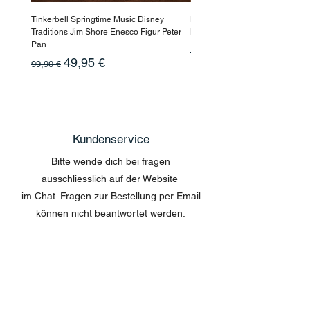
Tinkerbell Springtime Music Disney
Haarmaske Pinocchio Himbeer
Traditions Jim Shore Enesco Figur Peter
Beauty
Pan
Standardpreis
10,90 €
Standardpreis
Sale-Preis
49,95 €
99,90 €
Kundenservice
Bitte wende dich bei fragen
ausschliesslich auf der Website
im Chat. Fragen zur Bestellung per Email
können nicht beantwortet werden.
MENU
Shop All
Disney