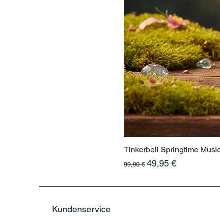
Tinkerbell Springtime Musi
Standardpreis
Sale-Preis
49,95 €
99,90 €
Kundenservice