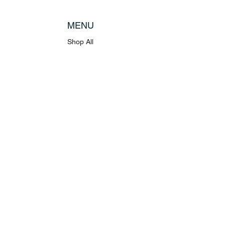
MENU
Shop All
Disney
Kuscheltiere
Tassen
POLICY
Versand & Rückgabe
AGB
Datenschutz
Stellenangebote