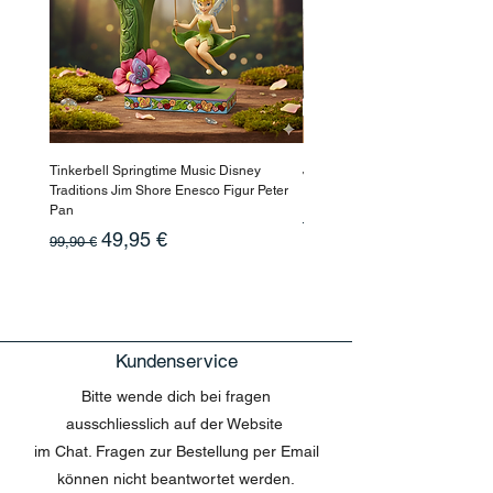
Tinkerbell Springtime Music Disney
Jasmin Aladdin Sammlerfigur J
Traditions Jim Shore Enesco Figur Peter
Enesco Disney Showcase
Pan
Standardpreis
199,90 €
Standardpreis
Sale-Preis
49,95 €
99,90 €
Kundenservice
Bitte wende dich bei fragen
ausschliesslich auf der Website
im Chat. Fragen zur Bestellung per Email
können nicht beantwortet werden.