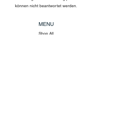
können nicht beantwortet werden.
MENU
Shop All
Disney
Kuscheltiere
Tassen
POLICY
Versand & Rückgabe
AGB