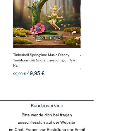
Tinkerbell Springtime Music Disney
Jasmin Aladdin Sammlerfigur J
Traditions Jim Shore Enesco Figur Peter
Enesco Disney Showcase
Pan
Standardpreis
199,90 €
Standardpreis
Sale-Preis
49,95 €
99,90 €
Kundenservice
Bitte wende dich bei fragen
ausschliesslich auf der Website
im Chat. Fragen zur Bestellung per Email