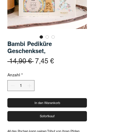
Bambi Pediküre
Geschenkset,
Standardpreis
Sale-Preis
 14,90 € 
7,45 €
Anzahl
*
In den Warenkorb
Sofortkauf
All das Pochen kann seinen Tribut von Ihren Pfoten