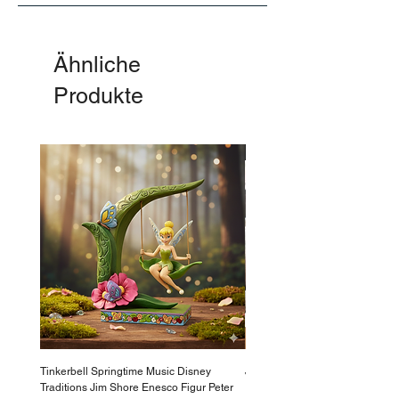
Ähnliche
Produkte
-50%
Tinkerbell Springtime Music Disney
Jasmin Aladdin Sammlerfigur J
Traditions Jim Shore Enesco Figur Peter
Enesco Disney Showcase