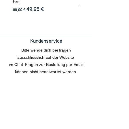
Pan
Standardpreis
199,90 €
Standardpreis
Sale-Preis
49,95 €
99,90 €
Kundenservice
Bitte wende dich bei fragen
ausschliesslich auf der Website
im Chat. Fragen zur Bestellung per Email
können nicht beantwortet werden.
MENU
Shop All
Disney
Kuscheltiere
Tassen