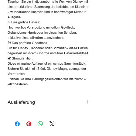
Tauchen Sie ein in die zauberhafte Welt von Disney mit
dieser exklusiven Sammlung der beliebtesten Klassiker
– wunderschön illustriert und in hochwertiger Miniatur-
Ausgabe.
✨ Einzigartige Details:
Hochwertige Verarbeitung mit edlem Goldlack.
Gebundenes Hardcover im eleganten Schuber.
Inklusive eines stilvollen Lesezeichens.
🎁 Das perfekte Geschenk:
Ob für Disney-Liebhaber oder Sammler – diese Edition
begeistert mit ihrem Charme und ihrer Detailverliebtheit.
🕊 Streng limitiert:
Diese einmalige Auflage ist ein echtes Sammlerstück.
Sichern Sie sich ein Stück Disney-Magie, solange der
Vorrat reicht!
Erleben Sie Ihre Lieblingsgeschichten wie nie zuvor –
jetzt bestellen!
Auslieferung
Wegen der starken Nachfrage ist die
Auslieferung eingeschränkt, Ausgabe 9
Peter Pan, jetzt benachrichtigen lassen
wenn diese Ausgabe verfügbar ist.