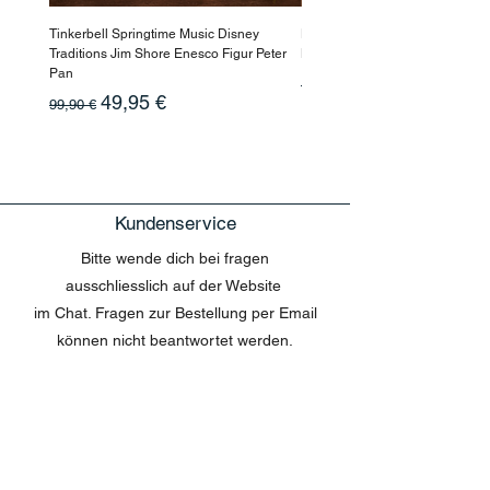
Tinkerbell Springtime Music Disney
Haarmaske Pinocchio Himbeer
Traditions Jim Shore Enesco Figur Peter
Beauty
Pan
Standardpreis
10,90 €
Standardpreis
Sale-Preis
49,95 €
99,90 €
Kundenservice
Bitte wende dich bei fragen
ausschliesslich auf der Website
im Chat. Fragen zur Bestellung per Email
können nicht beantwortet werden.
MENU
Shop All
Disney