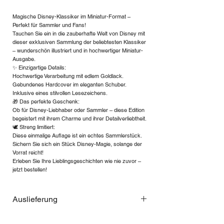
Magische Disney-Klassiker im Miniatur-Format –
Perfekt für Sammler und Fans!
Tauchen Sie ein in die zauberhafte Welt von Disney mit
dieser exklusiven Sammlung der beliebtesten Klassiker
– wunderschön illustriert und in hochwertiger Miniatur-
Ausgabe.
✨ Einzigartige Details:
Hochwertige Verarbeitung mit edlem Goldlack.
Gebundenes Hardcover im eleganten Schuber.
Inklusive eines stilvollen Lesezeichens.
🎁 Das perfekte Geschenk:
Ob für Disney-Liebhaber oder Sammler – diese Edition
begeistert mit ihrem Charme und ihrer Detailverliebtheit.
🕊 Streng limitiert:
Diese einmalige Auflage ist ein echtes Sammlerstück.
Sichern Sie sich ein Stück Disney-Magie, solange der
Vorrat reicht!
Erleben Sie Ihre Lieblingsgeschichten wie nie zuvor –
jetzt bestellen!
Auslieferung
Wegen der starken Nachfrage ist die