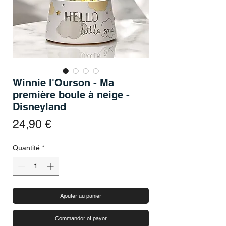
Winnie l'Ourson - Ma
première boule à neige -
Disneyland
Prix
24,90 €
Quantité
*
Ajouter au panier
Commander et payer