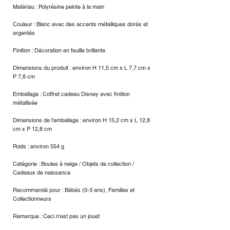
Matériau : Polyrésine peinte à la main
Couleur : Blanc avec des accents métalliques dorés et
argentés
Finition : Décoration en feuille brillante
Dimensions du produit : environ H 11,5 cm x L 7,7 cm x
P 7,8 cm
Emballage : Coffret cadeau Disney avec finition
métallisée
Dimensions de l'emballage : environ H 15,2 cm x L 12,8
cm x P 12,8 cm
Poids : environ 554 g
Catégorie : Boules à neige / Objets de collection /
Cadeaux de naissance
Recommandé pour : Bébés (0-3 ans), Familles et
Collectionneurs
Remarque : Ceci n'est pas un jouet