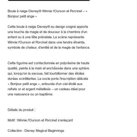
Boule à neige Disney® Winnie l'Ourson et Porcinet – «
Bonjour petit ange »
Cette boule à neige Disney® au design soigné apporte
une touche de magie et de douceur à la chambre d'un
enfant ou à une fête prénatale. La scène représente
Winnie l'Ourson et Porcinet dans une tendre étreinte,
symbole de chaleur, d'amitié et de la magie de l'enfance.
Cette figurine est confectionnée en polyrésine de haute
qualité, peinte à la main et enchâssée dans une sphère
qui, lorsqu'on la secoue, fait tourbillonner des étoiles
dorées scintillantes. Le socle porte l'inscription délicate
« Bonjour petit ange », entourée d'un ciel étoilé aux
reflets or et argent métallisés – un cadeau idéal pour
une naissance ou un baptême.
Détails du produit :
Motif : Winnie l'Ourson et Porcinet s'enlaçant
Collection : Disney Magical Beginnings