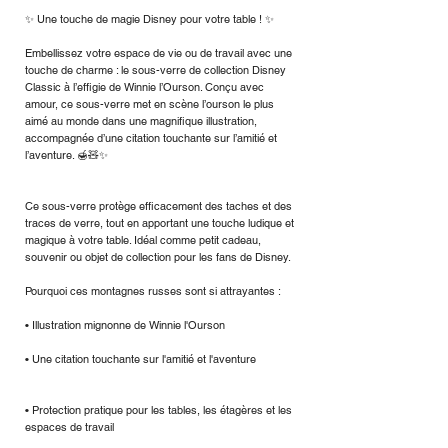
✨ Une touche de magie Disney pour votre table ! ✨
Embellissez votre espace de vie ou de travail avec une
touche de charme : le sous-verre de collection Disney
Classic à l’effigie de Winnie l’Ourson. Conçu avec
amour, ce sous-verre met en scène l’ourson le plus
aimé au monde dans une magnifique illustration,
accompagnée d’une citation touchante sur l’amitié et
l’aventure. 🍯🧸✨
Ce sous-verre protège efficacement des taches et des
traces de verre, tout en apportant une touche ludique et
magique à votre table. Idéal comme petit cadeau,
souvenir ou objet de collection pour les fans de Disney.
Pourquoi ces montagnes russes sont si attrayantes :
• Illustration mignonne de Winnie l'Ourson
• Une citation touchante sur l'amitié et l'aventure
• Protection pratique pour les tables, les étagères et les
espaces de travail