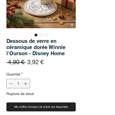
Dessous de verre en
céramique dorée Winnie
l'Ourson - Disney Home
Prix original
Prix promotionnel
 4,90 € 
3,92 €
Quantité
*
Rupture de stock
Me notifier lorsque cet article est disponible