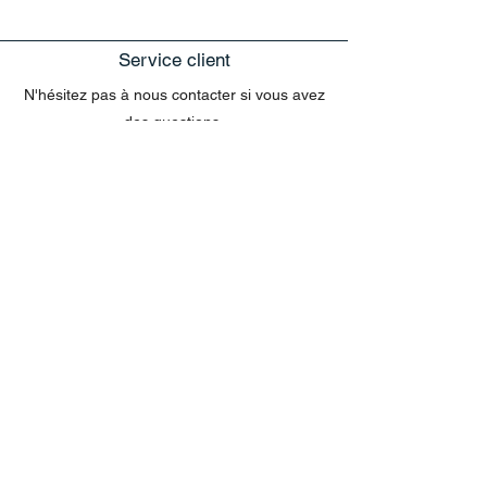
Service client
N'hésitez pas à nous contacter si vous avez
des questions.
exclusivement sur le site web
Les questions concernant les commandes
envoyées par e-mail ne peuvent pas être
traitées dans le chat.
MENU
Tout acheter
Disney
Peluches
tasses