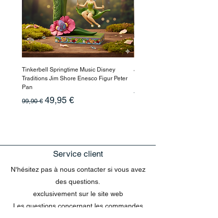
Schließ
Tinkerbell Springtime Music Disney
Jasmin Aladdin Sammlerfigur J
Traditions Jim Shore Enesco Figur Peter
Enesco Disney Showcase
Pan
Prix original
199,90 €
Prix original
Prix promotionnel
49,95 €
99,90 €
Service client
N'hésitez pas à nous contacter si vous avez
des questions.
exclusivement sur le site web
Les questions concernant les commandes