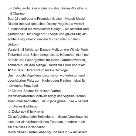
Ein Zuhause für kleine Gäste – das Disney-Vogelhaus
mit Charme
Begrüße gefiederte Freunde mit einem Hauch Magie!
Dieses liebevoll gestaltete Disney-Vogelhaus vereint
Funktionalität mit verspieltem Design – ein sicherer und
gemütlicher Rückzugsort für Vögel und gleichzeitig ein
echter Hingucker in deinem Garten oder auf dem
Balkon.
Verziert mit fröhlichen Disney-Motiven wie Winnie Pooh,
Tinkerbell oder Stitch, bringt dieses Häuschen nicht nur
Schutz und Geborgenheit für kleine Gartenbewohner,
sondern auch jede Menge Freude für Groß und Klein.
🐦 Sicherer Unterschlupf für Gartenvögel
Das robuste Vogelhaus bietet einen wetterfesten und
geschützten Platz zum Nisten oder Rasten – ideal für
heimische Singvögel.
🌼 Disney-Zauber für deinen Garten
Mit detailverliebten Motiven bringt das Vogelhäuschen
einen märchenhaften Flair in jede grüne Ecke – perfekt
für Disney-Liebhaber.
🎨 Dekorativ & funktional
Ob aufgehängt oder freistehend – dieses Vogelhaus ist
nicht nur ein tierfreundliches Zuhause, sondern auch
ein stilvolles Gartendekor.
Mach deinen Garten lebendig und herzlich – mit einem