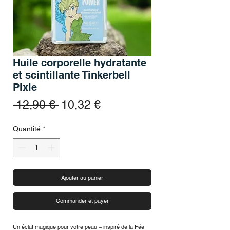
Huile corporelle hydratante
et scintillante Tinkerbell
Pixie
Prix original
Prix promotionnel
 12,90 € 
10,32 €
Quantité
*
Ajouter au panier
Commander et payer
Un éclat magique pour votre peau – inspiré de la Fée