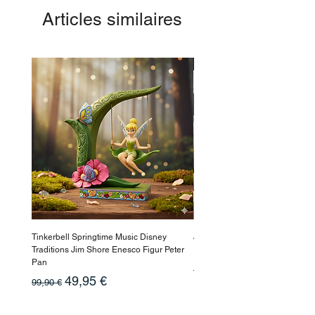
Articles similaires
-50%
Tinkerbell Springtime Music Disney
Jasmin Aladdin Sammlerfigur J
Traditions Jim Shore Enesco Figur Peter
Enesco Disney Showcase
Pan
Prix original
199,90 €
Prix original
Prix promotionnel
49,95 €
99,90 €