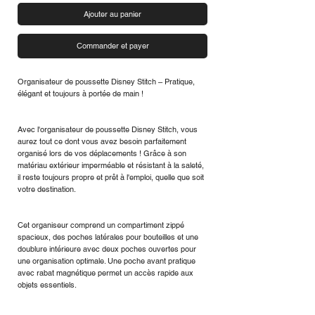
Ajouter au panier
Commander et payer
Organisateur de poussette Disney Stitch – Pratique,
élégant et toujours à portée de main !
Avec l'organisateur de poussette Disney Stitch, vous
aurez tout ce dont vous avez besoin parfaitement
organisé lors de vos déplacements ! Grâce à son
matériau extérieur imperméable et résistant à la saleté,
il reste toujours propre et prêt à l'emploi, quelle que soit
votre destination.
Cet organiseur comprend un compartiment zippé
spacieux, des poches latérales pour bouteilles et une
doublure intérieure avec deux poches ouvertes pour
une organisation optimale. Une poche avant pratique
avec rabat magnétique permet un accès rapide aux
objets essentiels.