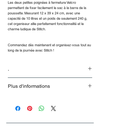
Les deux petites poignées à fermeture Velcro
permettent de fixer facilement le sac à la barre de la
poussette. Mesurant 12 x 39 x 24 cm, avec une
capacité de 10 litres et un poids de seulement 240 g,
cet organiseur allie parfaitement fonctionnalité et le
charme ludique de Stitch.
Commandez dès maintenant et organisez-vous tout au
long de la journée avec Stitch !
.
.
Plus d'informations
Sac bandoulière avec compartiment
principal zippé, poche avant et rabat à
fermeture magnétique. Intérieur doublé
avec poches supplémentaires.
Bandoulière convertible pour un porté sac
à dos.
Dimensions