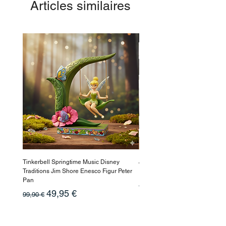
Articles similaires
11,5 x 27 x 20 cm
-50%
Tinkerbell Springtime Music Disney
Jasmin Aladdin Sammlerfigur J
Traditions Jim Shore Enesco Figur Peter
Enesco Disney Showcase
Pan
Prix original
199,90 €
Prix original
Prix promotionnel
49,95 €
99,90 €