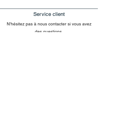
Service client
N'hésitez pas à nous contacter si vous avez
des questions.
exclusivement sur le site web
Les questions concernant les commandes
envoyées par e-mail ne peuvent pas être
traitées dans le chat.
MENU
Tout acheter
Disney
Peluches
tasses