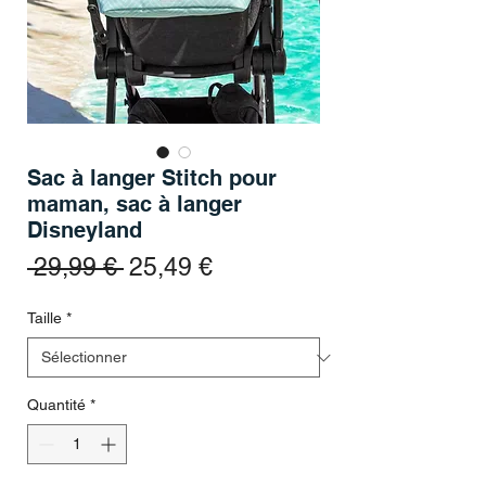
Sac à langer Stitch pour
maman, sac à langer
Disneyland
Prix original
Prix promotionnel
 29,99 € 
25,49 €
Taille
*
Quantité
*