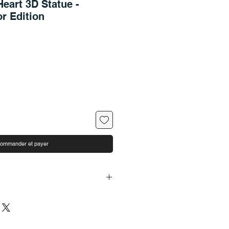
Heart 3D Statue -
r Edition
ommander et payer
n und außen