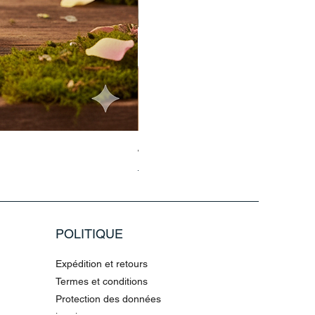
Jasmin Aladdin Sammlerfigur Jim
Prix original
Prix promotionnel
79,96 €
199,90 €
POLITIQUE
Expédition et retours
Termes et conditions
Protection des données