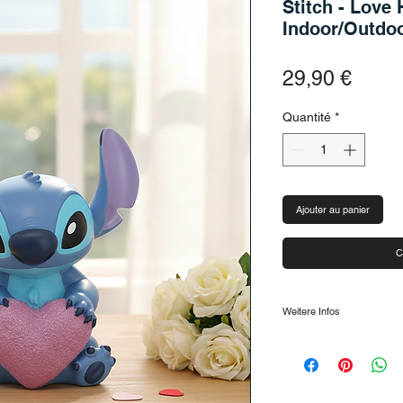
Stitch - Love 
Indoor/Outdoo
Prix
29,90 €
Quantité
*
Ajouter au panier
C
Weitere Infos
Gartenfigur für inne