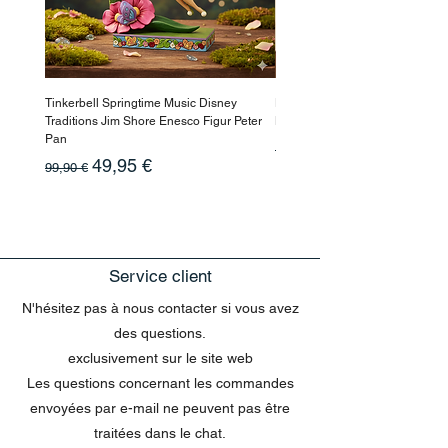
Tinkerbell Springtime Music Disney
Haarmaske Pinocchio Himbeer
Traditions Jim Shore Enesco Figur Peter
Beauty
Pan
Prix original
10,90 €
Prix original
Prix promotionnel
49,95 €
99,90 €
Service client
N'hésitez pas à nous contacter si vous avez
des questions.
exclusivement sur le site web
Les questions concernant les commandes
envoyées par e-mail ne peuvent pas être
traitées dans le chat.