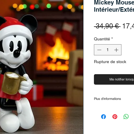
Mickey Mouse 
Intérieur/Exté
Prix
 34,90 € 
17,
Quantité
*
Rupture de stock
Me notifier lorsqu
Plus d'informations
Extrêmement limité