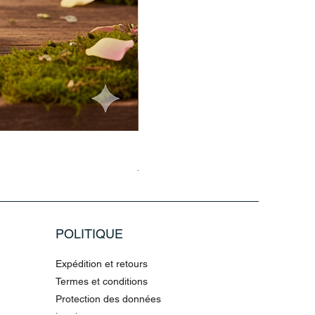
Haarmaske Pinocchio Himbeere Di
Prix original
Prix promotionnel
4,36 €
10,90 €
POLITIQUE
Expédition et retours
Termes et conditions
Protection des données