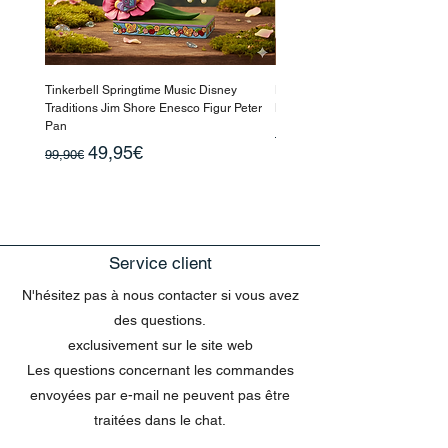
Tinkerbell Springtime Music Disney
Haarmaske Pinocchio Himbeer
Traditions Jim Shore Enesco Figur Peter
Beauty
Pan
Regular Price
Sale Price
4,36€
10,90€
Regular Price
Sale Price
49,95€
99,90€
Service client
N'hésitez pas à nous contacter si vous avez
des questions.
exclusivement sur le site web
Les questions concernant les commandes
envoyées par e-mail ne peuvent pas être
traitées dans le chat.