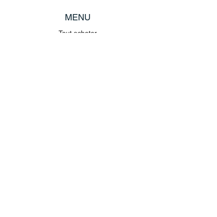
MENU
Tout acheter
Disney
Peluches
tasses
POLITIQUE
Expédition et retours
Termes et conditions
Protection des données
imprimer