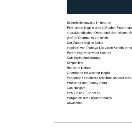
Sicherheitshinweise im Inneren
Ferkelchen fliegt in dem süßesten Fledermaus
charakteristischen Ohren und einer kleinen Bl
großen Charme zu verleihen.
Der Zauber liegt im Detail
Inspiriert von Disneys Die vielen Abenteuer 
Ferkel trägt Halloween-Kostüm
Detaillierte Modellierung
Sitzposition
Bestickte Details
Oberfläche mit weicher Haptik
Passende Plüschtiere erhältlich; separat erhält
Erstellt für den Disney Store
Das Nötigste
H25 x B12 x T12 cm ca.
Hergestellt aus Polyesterfasern
Abwischen