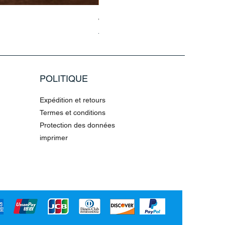
Jasmin Aladdin Sammlerfigur Jim
Prix original
Prix promotionnel
79,96 €
199,90 €
POLITIQUE
Expédition et retours
Termes et conditions
Protection des données
imprimer