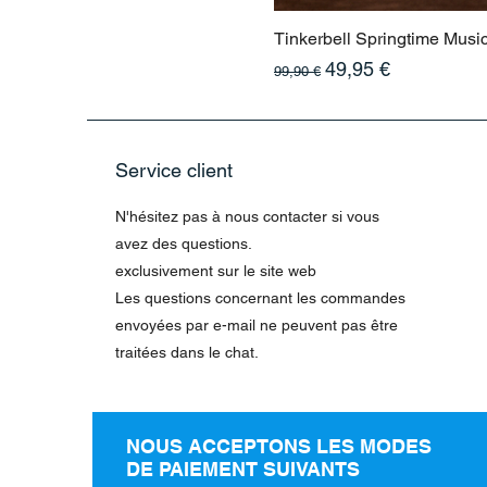
Tinkerbell Springtime Musi
Prix original
Prix promotionnel
49,95 €
99,90 €
Service client
N'hésitez pas à nous contacter si vous
avez des questions.
exclusivement sur le site web
Les questions concernant les commandes
envoyées par e-mail ne peuvent pas être
traitées dans le chat.
NOUS ACCEPTONS LES MODES
DE PAIEMENT SUIVANTS