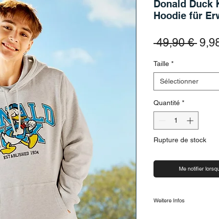
Donald Duck 
Hoodie für Er
Prix
 49,90 € 
9,9
Taille
*
Sélectionner
Quantité
*
Rupture de stock
Me notifier lorsqu
Weitere Infos
.