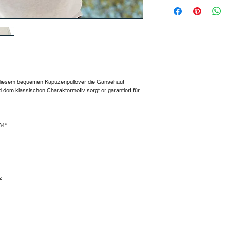
 diesem bequemen Kapuzenpullover die Gänsehaut
 dem klassischen Charaktermotiv sorgt er garantiert für
34“
z