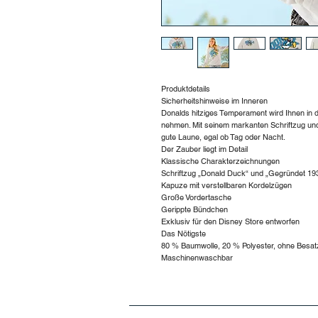
Produktdetails
Sicherheitshinweise im Inneren
Donalds hitziges Temperament wird Ihnen in
nehmen. Mit seinem markanten Schriftzug und
gute Laune, egal ob Tag oder Nacht.
Der Zauber liegt im Detail
Klassische Charakterzeichnungen
Schriftzug „Donald Duck“ und „Gegründet 19
Kapuze mit verstellbaren Kordelzügen
Große Vordertasche
Gerippte Bündchen
Exklusiv für den Disney Store entworfen
Das Nötigste
80 % Baumwolle, 20 % Polyester, ohne Besat
Maschinenwaschbar