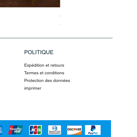
Jasmin Aladdin Sammlerfigur Jim
Prix original
Prix promotionnel
79,96 €
199,90 €
POLITIQUE
Expédition et retours
Termes et conditions
Protection des données
imprimer