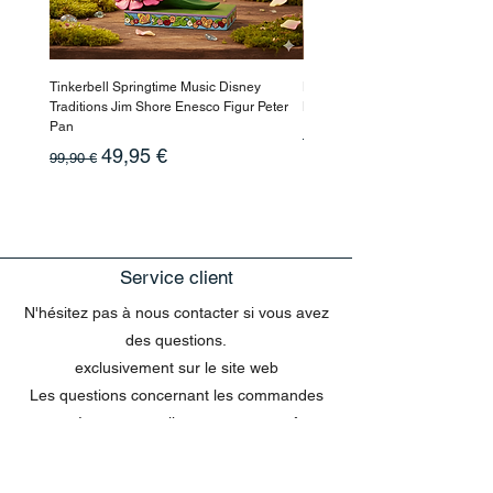
Tinkerbell Springtime Music Disney
Haarmaske Pinocchio Himbeer
Traditions Jim Shore Enesco Figur Peter
Beauty
Pan
Prix original
10,90 €
Prix original
Prix promotionnel
49,95 €
99,90 €
Service client
N'hésitez pas à nous contacter si vous avez
des questions.
exclusivement sur le site web
Les questions concernant les commandes
envoyées par e-mail ne peuvent pas être
traitées dans le chat.