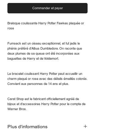
Commander et payer
Breloque coulissante Harry Potter Fawkes plaquée or
rose
Fumseck est un oiseau exceptionnel, et fut jadis le
phénix préféré d'Albus Dumbledore. On raconte que
deux plumes de sa queue ont été incorporées aux
baguettes de Harry et de Voldemort.
Le bracelet coulissant Harry Potter peut accueillir un
charm plaqué or rose avec des détails émaillés colorés.
Convient aux personnes de 14 ans et plus.
Carat Shop est le fabricant officiellement agréé de
bijoux et d'accessoires Harry Potter pour le compte de
Warner Bros.
Plus d'informations