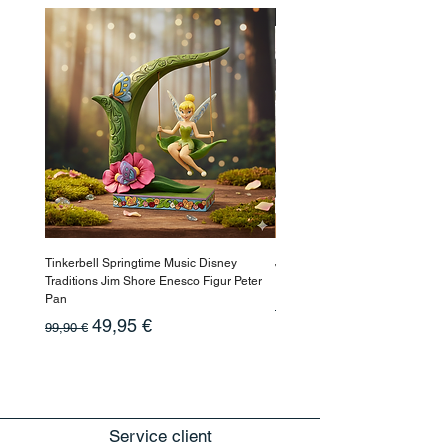
-50%
Tinkerbell Springtime Music Disney
Jasmin Aladdin Sammlerfigur J
Traditions Jim Shore Enesco Figur Peter
Enesco Disney Showcase
Pan
Prix original
199,90 €
Prix original
Prix promotionnel
49,95 €
99,90 €
Service client