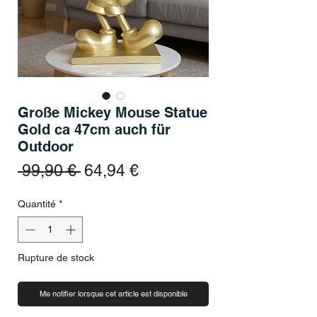
Große Mickey Mouse Statue
Gold ca 47cm auch für
Outdoor
Prix original
Prix promotionnel
 99,90 € 
64,94 €
Quantité
*
Rupture de stock
Me notifier lorsque cet article est disponible