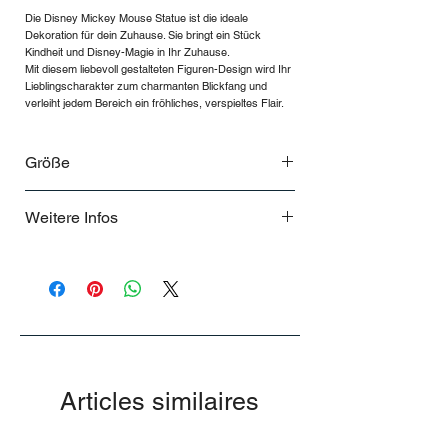
Die Disney Mickey Mouse Statue ist die ideale
Dekoration für dein Zuhause. Sie bringt ein Stück
Kindheit und Disney-Magie in Ihr Zuhause.
Mit diesem liebevoll gestalteten Figuren-Design wird Ihr
Lieblingscharakter zum charmanten Blickfang und
verleiht jedem Bereich ein fröhliches, verspieltes Flair.
Größe
Ca 45cm
Weitere Infos
..
Articles similaires