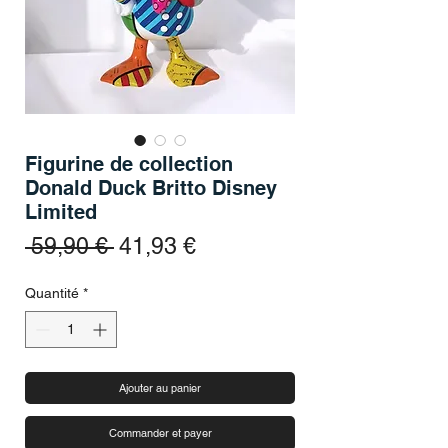
Figurine de collection
Donald Duck Britto Disney
Limited
Prix original
Prix promotionnel
 59,90 € 
41,93 €
Quantité
*
Ajouter au panier
Commander et payer