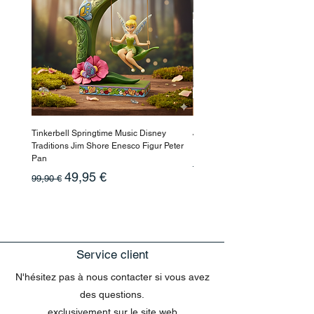
Tinkerbell Springtime Music Disney
Jasmin Aladdin Sammlerfigur J
Traditions Jim Shore Enesco Figur Peter
Enesco Disney Showcase
Pan
Prix original
199,90 €
Prix original
Prix promotionnel
49,95 €
99,90 €
Service client
N'hésitez pas à nous contacter si vous avez
des questions.
exclusivement sur le site web