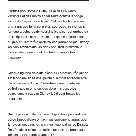
L'artiste pop Romero Britto utilise des couleurs
vibrantes et des motifs saisissants comme langage
visuel de l'espoir et de la joie. Cette collection unique
unit la marque familiale la plus appréciée au monde à
l'un des artistes contemporains les plus recherchés de
notre époque. Romero Britto, sensation internationale
du pop art, interprète certains des personnages Disney
les plus emblématiques dans son style inimitable, à
travers des figurines et des tasses aux détails
minutieux.
Chaque figurine de cette pièce de collection très prisée
est fabriquée en résine, peinte à la main et recouverte
d'une finition brillante. Présentées dans un élégant
coffret cadeau orné du logo de la marque, elles
constituent le cadeau Disney idéal pour toutes les
occasions.
Ces objets de collection sont disponibles pendant une
durée limitée d'environ six mois seulement, après quoi
ils retournent dans les archives légendaires de Disney.
De véritables pièces de collection rares et précieuses,
idéales aussi comme cadeaux !