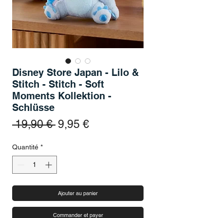
Disney Store Japan - Lilo &
Stitch - Stitch - Soft
Moments Kollektion -
Schlüsse
Prix original
Prix promotionnel
 19,90 € 
9,95 €
Quantité
*
Ajouter au panier
Commander et payer