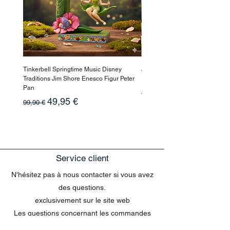
Tinkerbell Springtime Music Disney
Jasmin Aladdin Sammlerfigur J
Traditions Jim Shore Enesco Figur Peter
Enesco Disney Showcase
Pan
Prix original
199,90 €
Prix original
Prix promotionnel
49,95 €
99,90 €
Service client
N'hésitez pas à nous contacter si vous avez
des questions.
exclusivement sur le site web
Les questions concernant les commandes
envoyées par e-mail ne peuvent pas être