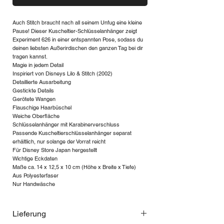
Auch Stitch braucht nach all seinem Unfug eine kleine
Pause! Dieser Kuscheltier-Schlüsselanhänger zeigt
Experiment 626 in einer entspannten Pose, sodass du
deinen liebsten Außerirdischen den ganzen Tag bei dir
tragen kannst.
Magie in jedem Detail
Inspiriert von Disneys Lilo & Stitch (2002)
Detaillierte Ausarbeitung
Gestickte Details
Gerötete Wangen
Flauschige Haarbüschel
Weiche Oberfläche
Schlüsselanhänger mit Karabinerverschluss
Passende Kuscheltierschlüsselanhänger separat
erhältlich, nur solange der Vorrat reicht
Für Disney Store Japan hergestellt
Wichtige Eckdaten
Maße ca. 14 x 12,5 x 10 cm (Höhe x Breite x Tiefe)
Aus Polyesterfaser
Nur Handwäsche
Lieferung