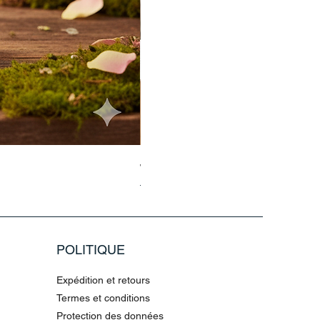
Jasmin Aladdin Sammlerfigur Jim
Prix original
Prix promotionnel
79,96 €
199,90 €
POLITIQUE
Expédition et retours
Termes et conditions
Protection des données