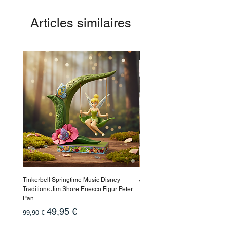
Articles similaires
-50%
Tinkerbell Springtime Music Disney
Jasmin Aladdin Sammlerfigur J
Traditions Jim Shore Enesco Figur Peter
Enesco Disney Showcase
Pan
Prix original
199,90 €
Prix original
Prix promotionnel
49,95 €
99,90 €