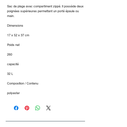
Sac de plage avec compartiment zippé. Il possède deux
poignées supérieures permettant un porté épaule ou
main.
Dimensions
17 x 52 x 37 cm
Poids net
260
capacité
32 L
Composition / Contenu
polyester