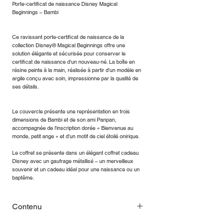
Porte-certificat de naissance Disney Magical
Beginnings – Bambi
Ce ravissant porte-certificat de naissance de la
collection Disney® Magical Beginnings offre une
solution élégante et sécurisée pour conserver le
certificat de naissance d'un nouveau-né. La boîte en
résine peinte à la main, réalisée à partir d'un modèle en
argile conçu avec soin, impressionne par la qualité de
ses détails.
Le couvercle présente une représentation en trois
dimensions de Bambi et de son ami Panpan,
accompagnée de l'inscription dorée « Bienvenue au
monde, petit ange » et d'un motif de ciel étoilé onirique.
Le coffret se présente dans un élégant coffret cadeau
Disney avec un gaufrage métallisé – un merveilleux
souvenir et un cadeau idéal pour une naissance ou un
baptême.
Contenu