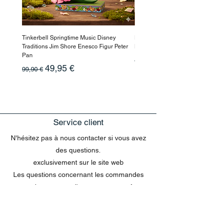
Tinkerbell Springtime Music Disney
Haarmaske Pinocchio Himbeer
Traditions Jim Shore Enesco Figur Peter
Beauty
Pan
Prix original
10,90 €
Prix original
Prix promotionnel
49,95 €
99,90 €
Service client
N'hésitez pas à nous contacter si vous avez
des questions.
exclusivement sur le site web
Les questions concernant les commandes
envoyées par e-mail ne peuvent pas être
traitées dans le chat.