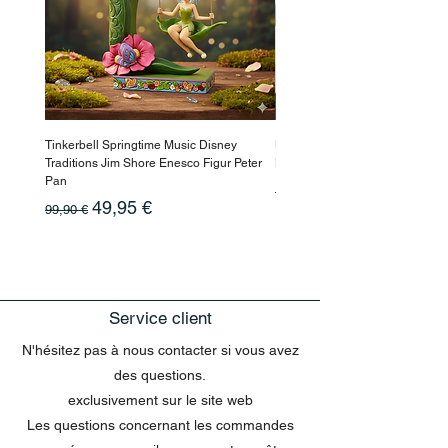
Tinkerbell Springtime Music Disney
Haarmaske Pinocchio Himbeer
Traditions Jim Shore Enesco Figur Peter
Beauty
Pan
Prix original
10,90 €
Prix original
Prix promotionnel
49,95 €
99,90 €
Service client
N'hésitez pas à nous contacter si vous avez
des questions.
exclusivement sur le site web
Les questions concernant les commandes