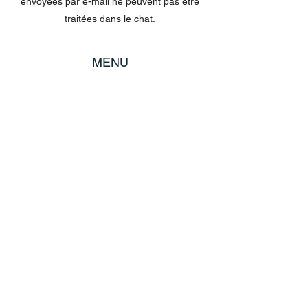
envoyées par e-mail ne peuvent pas être
traitées dans le chat.
MENU
Tout acheter
Disney
Peluches
tasses
POLITIQUE
Expédition et retours
Termes et conditions