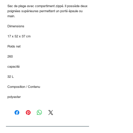
Sac de plage avec compartiment zippé. Il possède deux
poignées supérieures permettant un porté épaule ou
main.
Dimensions
17 x 52 x 37 cm
Poids net
260
capacité
32 L
Composition / Contenu
polyester