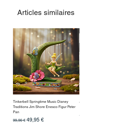
Articles similaires
-50%
Tinkerbell Springtime Music Disney
Jasmin Aladdin Sammlerfigur J
Traditions Jim Shore Enesco Figur Peter
Enesco Disney Showcase
Pan
Prix original
199,90 €
Prix original
Prix promotionnel
49,95 €
99,90 €