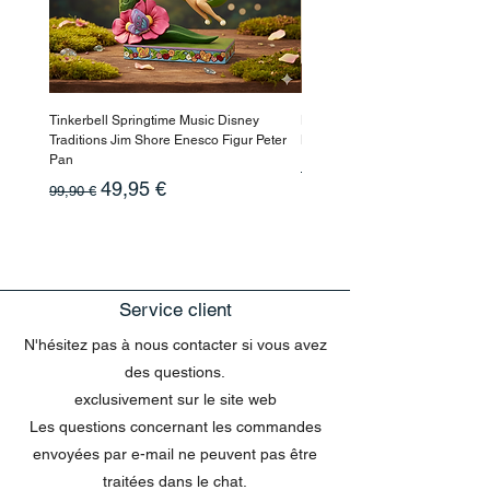
Tinkerbell Springtime Music Disney
Haarmaske Pinocchio Himbeer
Traditions Jim Shore Enesco Figur Peter
Beauty
Pan
Prix original
10,90 €
Prix original
Prix promotionnel
49,95 €
99,90 €
Service client
N'hésitez pas à nous contacter si vous avez
des questions.
exclusivement sur le site web
Les questions concernant les commandes
envoyées par e-mail ne peuvent pas être
traitées dans le chat.