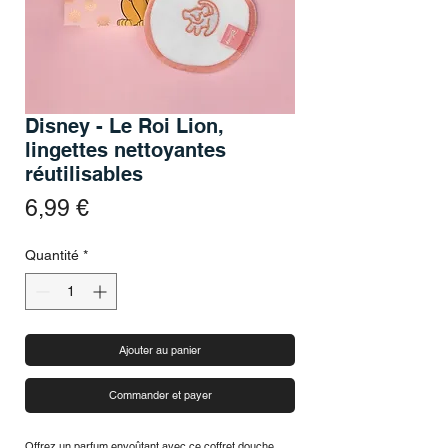
Disney - Le Roi Lion,
lingettes nettoyantes
réutilisables
Prix
6,99 €
Quantité
*
Ajouter au panier
Commander et payer
Offrez un parfum envoûtant avec ce coffret douche