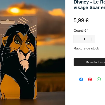
Disney - Le R
visage Scar e
Prix
5,99 €
Quantité
*
Rupture de stock
Me notifier lorsqu