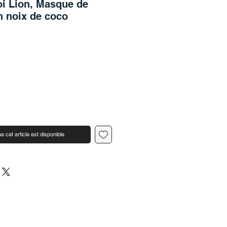
oi Lion, Masque de
n noix de coco
e cet article est disponible