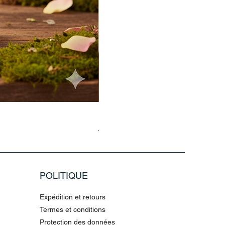
Haarmaske Pinocchio Himbeere Di
Prix original
Prix promotionnel
4,36 €
10,90 €
POLITIQUE
Expédition et retours
Termes et conditions
Protection des données