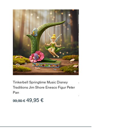
-50%
Tinkerbell Springtime Music Disney
Jasmin Aladdin Sammlerfigur J
Traditions Jim Shore Enesco Figur Peter
Enesco Disney Showcase
Pan
Prix original
199,90 €
Prix original
Prix promotionnel
49,95 €
99,90 €