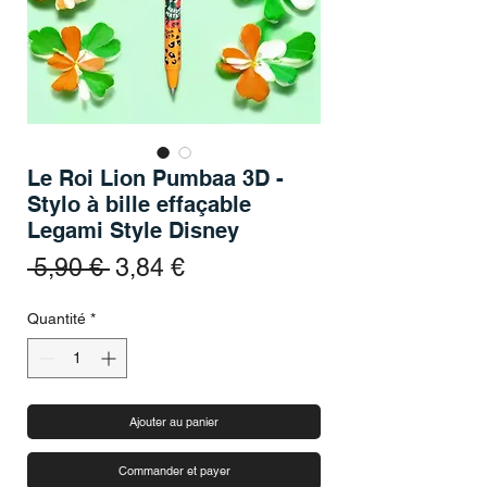
Le Roi Lion Pumbaa 3D -
Stylo à bille effaçable
Legami Style Disney
Prix original
Prix promotionnel
 5,90 € 
3,84 €
Quantité
*
Ajouter au panier
Commander et payer