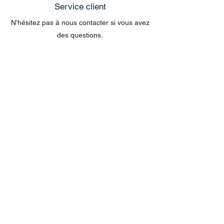
Service client
N'hésitez pas à nous contacter si vous avez
des questions.
exclusivement sur le site web
Les questions concernant les commandes
envoyées par e-mail ne peuvent pas être
traitées dans le chat.
MENU
Tout acheter
Disney
Peluches
tasses