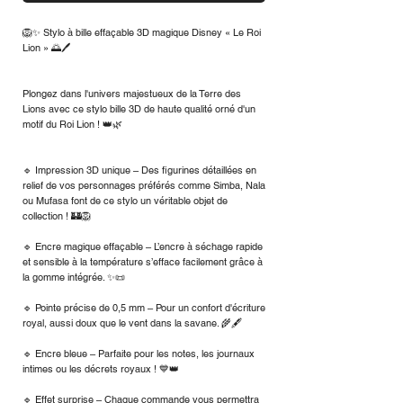
🦁✨ Stylo à bille effaçable 3D magique Disney « Le Roi
Lion » 🌅🖊️
Plongez dans l'univers majestueux de la Terre des
Lions avec ce stylo bille 3D de haute qualité orné d'un
motif du Roi Lion ! 👑🌿
🔹 Impression 3D unique – Des figurines détaillées en
relief de vos personnages préférés comme Simba, Nala
ou Mufasa font de ce stylo un véritable objet de
collection ! 🏰🦁
🔹 Encre magique effaçable – L’encre à séchage rapide
et sensible à la température s’efface facilement grâce à
la gomme intégrée. ✨📜
🔹 Pointe précise de 0,5 mm – Pour un confort d'écriture
royal, aussi doux que le vent dans la savane. 🌾🖋️
🔹 Encre bleue – Parfaite pour les notes, les journaux
intimes ou les décrets royaux ! 💙👑
🔹 Effet surprise – Chaque commande vous permettra