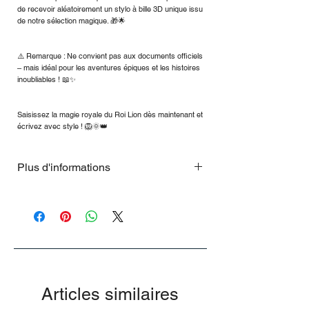
de recevoir aléatoirement un stylo à bille 3D unique issu
de notre sélection magique. 🎁🌟
⚠️ Remarque : Ne convient pas aux documents officiels
– mais idéal pour les aventures épiques et les histoires
inoubliables ! 📖✨
Saisissez la magie royale du Roi Lion dès maintenant et
écrivez avec style ! 🦁🌞👑
Plus d'informations
Édition Saint-Valentin
Articles similaires