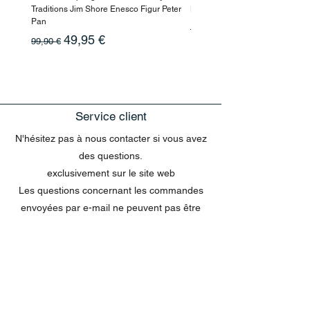
Traditions Jim Shore Enesco Figur Peter
Beauty
Pan
Prix original
10,90 €
Prix original
Prix promotionnel
49,95 €
99,90 €
Service client
N'hésitez pas à nous contacter si vous avez
des questions.
exclusivement sur le site web
Les questions concernant les commandes
envoyées par e-mail ne peuvent pas être
traitées dans le chat.
MENU
Tout acheter
Disney