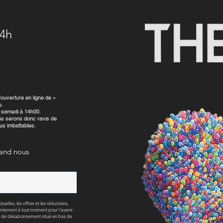
14h
ouverture en ligne de «
u.
 samedi à 14h00.
us serons donc ravis de
us imbattables.
uand nous
lles, les offres et les réductions,
sentement à tout moment pour l'avenir
ien de désabonnement situé en bas de