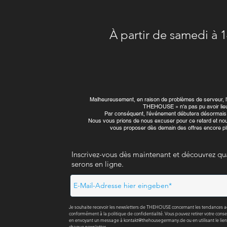
À partir de samedi à 
Malheureusement, en raison de problèmes de serveur, l'
THEHOUSE » n'a pas pu avoir lie
Par conséquent, l'événement débutera désormais
Nous vous prions de nous excuser pour ce retard et no
vous proposer dès demain des offres encore pl
Inscrivez-vous dès maintenant et découvrez q
serons en ligne.
Je souhaite recevoir les newsletters de THEHOUSE concernant les tendances actue
conformément à la politique de confidentialité. Vous pouvez retirer votre con
en envoyant un message à
kontakt@thehousegermany.de
ou en utilisant le l
chaque newsletter.