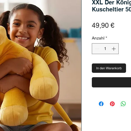
XXL Der König
Kuscheltier 
Preis
49,90 €
Anzahl
*
In den Warenkorb