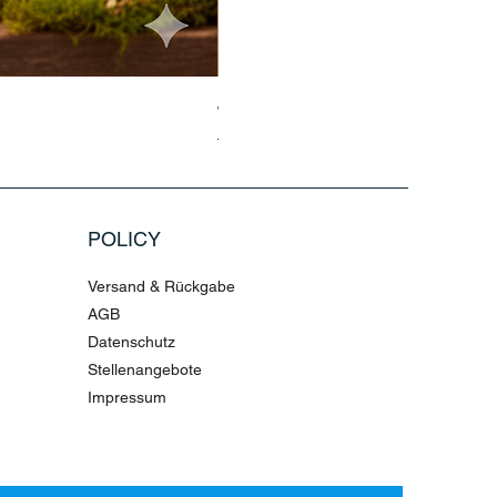
Jasmin Aladdin Sammlerfigur Jim
Standardpreis
Sale-Preis
79,96 €
199,90 €
POLICY
Versand & Rückgabe
AGB
Datenschutz
Stellenangebote
Impressum