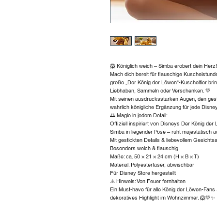
🦁 Königlich weich – Simba erobert dein Herz
Mach dich bereit für flauschige Kuschelstun
große „Der König der Löwen“-Kuscheltier brin
Liebhaben, Sammeln oder Verschenken. 💛
Mit seinen ausdrucksstarken Augen, den gest
wahrlich königliche Ergänzung für jede Disn
🌅 Magie in jedem Detail:
Offiziell inspiriert von Disneys Der König der
Simba in liegender Pose – ruht majestätisch a
Mit gestickten Details & liebevollem Gesicht
Besonders weich & flauschig
Maße: ca. 50 × 21 × 24 cm (H × B × T)
Material: Polyesterfaser, abwischbar
Für Disney Store hergestellt
⚠️ Hinweis: Von Feuer fernhalten
Ein Must-have für alle König der Löwen-Fans –
dekoratives Highlight im Wohnzimmer. 🦁💛✨