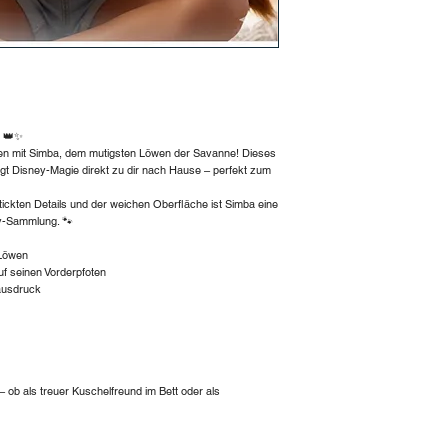
! 👑✨
den mit Simba, dem mutigsten Löwen der Savanne! Dieses
gt Disney-Magie direkt zu dir nach Hause – perfekt zum
ickten Details und der weichen Oberfläche ist Simba eine
ey-Sammlung. 🐾
 Löwen
uf seinen Vorderpfoten
sausdruck
 ob als treuer Kuschelfreund im Bett oder als