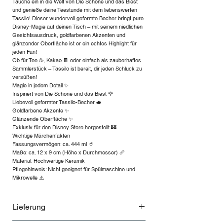
Tauche ein in die Welt von Die Schöne und das Biest
und genieße deine Teestunde mit dem liebenswerten
Tassilo! Dieser wundervoll geformte Becher bringt pure
Disney-Magie auf deinen Tisch – mit seinem niedlichen
Gesichtsausdruck, goldfarbenen Akzenten und
glänzender Oberfläche ist er ein echtes Highlight für
jeden Fan!
Ob für Tee ☕️, Kakao 🍫 oder einfach als zauberhaftes
Sammlerstück – Tassilo ist bereit, dir jeden Schluck zu
versüßen!
Magie in jedem Detail ✨
Inspiriert von Die Schöne und das Biest 🌹
Liebevoll geformter Tassilo-Becher 🫖
Goldfarbene Akzente ✨
Glänzende Oberfläche ✨
Exklusiv für den Disney Store hergestellt 🏰
Wichtige Märchenfakten
Fassungsvermögen: ca. 444 ml 🥤
Maße: ca. 12 x 9 cm (Höhe x Durchmesser) 📏
Material: Hochwertige Keramik
Pflegehinweis: Nicht geeignet für Spülmaschine und
Mikrowelle ⚠️
Lieferung