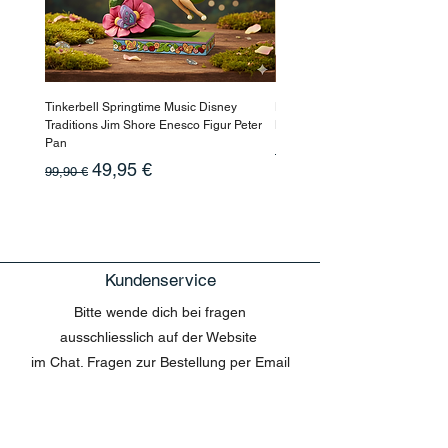
Tinkerbell Springtime Music Disney
Haarmaske Pinocchio Himbeer
Traditions Jim Shore Enesco Figur Peter
Beauty
Pan
Standardpreis
10,90 €
Standardpreis
Sale-Preis
49,95 €
99,90 €
Kundenservice
Bitte wende dich bei fragen
ausschliesslich auf der Website
im Chat. Fragen zur Bestellung per Email
können nicht beantwortet werden.