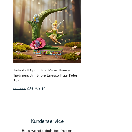
Tinkerbell Springtime Music Disney
Haarmaske Pinocchio Himbeer
Traditions Jim Shore Enesco Figur Peter
Beauty
Pan
Standardpreis
10,90 €
Standardpreis
Sale-Preis
49,95 €
99,90 €
Kundenservice
Bitte wende dich bei fragen