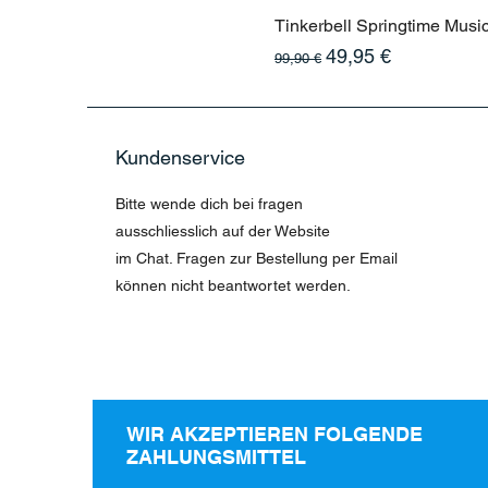
Tinkerbell Springtime Musi
Standardpreis
Sale-Preis
49,95 €
99,90 €
Kundenservice
Bitte wende dich bei fragen
ausschliesslich auf der Website
im Chat. Fragen zur Bestellung per Email
können nicht beantwortet werden.
WIR AKZEPTIEREN FOLGENDE
ZAHLUNGSMITTEL