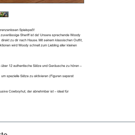
Maße der Figur: ca. 3
Material: Hochwertige
Batterien: 3 LR44/AG
enthalten).
renzenlosen Spielspaß!
Verpackungsmaße: ca.
r zuverlässige Sheriff ist da! Unsere sprechende Woody
Hinweise:
y direkt zu dir nach Hause. Mit seinem klassischen Outfit,
Sätze nur in englisc
ionen wird Woody schnell zum Liebling aller kleinen
Nicht geeignet für Ki
Knopfzellenbatterie:
Erwecke
 über 12 authentische Sätze und Geräusche zu hören –
 um spezielle Sätze zu aktivieren (Figuren separat
klusive Cowboyhut, der abnehmbar ist – ideal für
kte