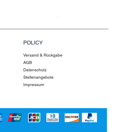
Haarmaske Pinocchio Himbeere Di
Standardpreis
Sale-Preis
4,36 €
10,90 €
POLICY
Versand & Rückgabe
AGB
Datenschutz
Stellenangebote
Impressum