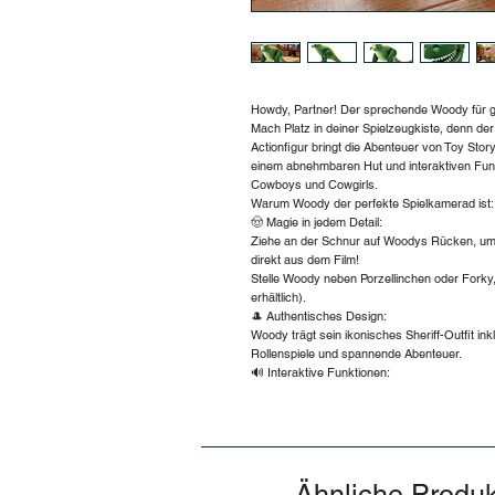
Howdy, Partner! Der sprechende Woody für g
Mach Platz in deiner Spielzeugkiste, denn de
Actionfigur bringt die Abenteuer von Toy Stor
einem abnehmbaren Hut und interaktiven Funkt
Cowboys und Cowgirls.
Warum Woody der perfekte Spielkamerad ist:
🤠 Magie in jedem Detail:
Ziehe an der Schnur auf Woodys Rücken, um
direkt aus dem Film!
Stelle Woody neben Porzellinchen oder Forky,
erhältlich).
🎩 Authentisches Design:
Woody trägt sein ikonisches Sheriff-Outfit in
Rollenspiele und spannende Abenteuer.
🔊 Interaktive Funktionen:
Ähnliche Produ