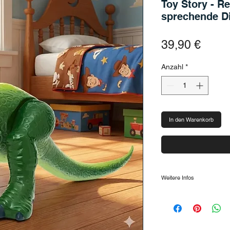
Toy Story - Re
sprechende Di
Preis
39,90 €
Anzahl
*
In den Warenkorb
Weitere Infos
Lass Woody mit ande
erlebe deine Lieblin
neu.
Wichtige Eckdaten: