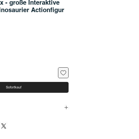
x - große Interaktive
nosaurier Actionfigur
Sofortkauf
ren Charakteren interagieren und
gsszenen aus den Toy Story-Filmen