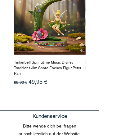
Tinkerbell Springtime Music Disney
Haarmaske Pinocchio Himbeer
Traditions Jim Shore Enesco Figur Peter
Beauty
Pan
Standardpreis
10,90 €
Standardpreis
Sale-Preis
49,95 €
99,90 €
Kundenservice
Bitte wende dich bei fragen
ausschliesslich auf der Website