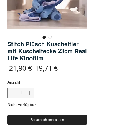
Stitch Plüsch Kuscheltier
mit Kuschelfecke 23cm Real
Life Kinofilm
Standardpreis
Sale-Preis
 21,90 € 
19,71 €
Anzahl
*
Nicht verfügbar
Benachrichtigen lassen