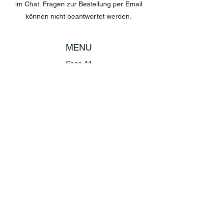
im Chat. Fragen zur Bestellung per Email
können nicht beantwortet werden.
MENU
Shop All
Disney
Kuscheltiere
Tassen
POLICY
Versand & Rückgabe
AGB