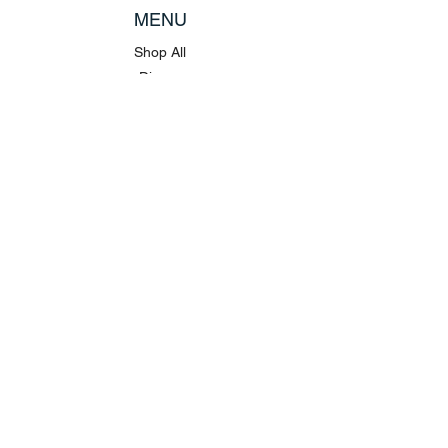
MENU
Shop All
Disney
Kuscheltiere
Tassen
POLICY
Versand & Rückgabe
AGB
Datenschutz
Stellenangebote
Impressum