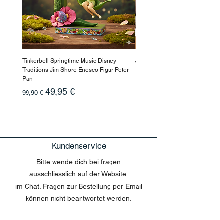
Tinkerbell Springtime Music Disney
Jasmin Aladdin Sammlerfigur J
Traditions Jim Shore Enesco Figur Peter
Enesco Disney Showcase
Pan
Standardpreis
199,90 €
Standardpreis
Sale-Preis
49,95 €
99,90 €
Kundenservice
Bitte wende dich bei fragen
ausschliesslich auf der Website
im Chat. Fragen zur Bestellung per Email
können nicht beantwortet werden.