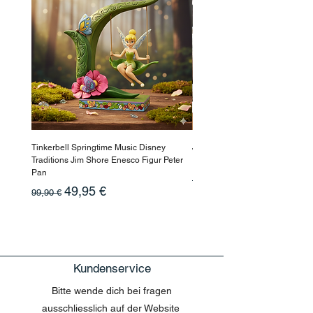
Tinkerbell Springtime Music Disney
Jasmin Aladdin Sammlerfigur J
Traditions Jim Shore Enesco Figur Peter
Enesco Disney Showcase
Pan
Standardpreis
199,90 €
Standardpreis
Sale-Preis
49,95 €
99,90 €
Kundenservice
Bitte wende dich bei fragen
ausschliesslich auf der Website