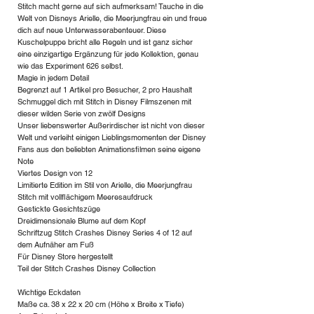
Stitch macht gerne auf sich aufmerksam! Tauche in die
Welt von Disneys Arielle, die Meerjungfrau ein und freue
dich auf neue Unterwasserabenteuer. Diese
Kuschelpuppe bricht alle Regeln und ist ganz sicher
eine einzigartige Ergänzung für jede Kollektion, genau
wie das Experiment 626 selbst.
Magie in jedem Detail
Begrenzt auf 1 Artikel pro Besucher, 2 pro Haushalt
Schmuggel dich mit Stitch in Disney Filmszenen mit
dieser wilden Serie von zwölf Designs
Unser liebenswerter Außerirdischer ist nicht von dieser
Welt und verleiht einigen Lieblingsmomenten der Disney
Fans aus den beliebten Animationsfilmen seine eigene
Note
Viertes Design von 12
Limitierte Edition im Stil von Arielle, die Meerjungfrau
Stitch mit vollflächigem Meeresaufdruck
Gestickte Gesichtszüge
Dreidimensionale Blume auf dem Kopf
Schriftzug Stitch Crashes Disney Series 4 of 12 auf
dem Aufnäher am Fuß
Für Disney Store hergestellt
Teil der Stitch Crashes Disney Collection
Wichtige Eckdaten
Maße ca. 38 x 22 x 20 cm (Höhe x Breite x Tiefe)