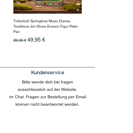
Tinkerbell Springtime Music Disney
Jasmin Aladdin Sammlerfigur J
Traditions Jim Shore Enesco Figur Peter
Enesco Disney Showcase
Pan
Standardpreis
199,90 €
Standardpreis
Sale-Preis
49,95 €
99,90 €
Kundenservice
Bitte wende dich bei fragen
ausschliesslich auf der Website
im Chat. Fragen zur Bestellung per Email
können nicht beantwortet werden.
MENU
Shop All