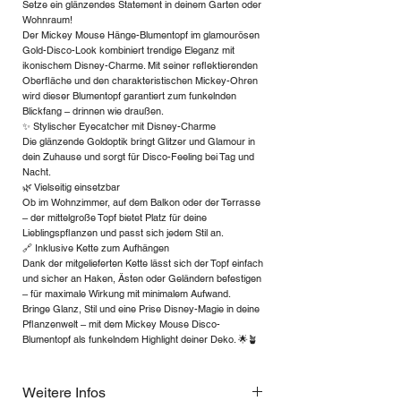
Setze ein glänzendes Statement in deinem Garten oder
Wohnraum!
Der Mickey Mouse Hänge-Blumentopf im glamourösen
Gold-Disco-Look kombiniert trendige Eleganz mit
ikonischem Disney-Charme. Mit seiner reflektierenden
Oberfläche und den charakteristischen Mickey-Ohren
wird dieser Blumentopf garantiert zum funkelnden
Blickfang – drinnen wie draußen.
✨ Stylischer Eyecatcher mit Disney-Charme
Die glänzende Goldoptik bringt Glitzer und Glamour in
dein Zuhause und sorgt für Disco-Feeling bei Tag und
Nacht.
🌿 Vielseitig einsetzbar
Ob im Wohnzimmer, auf dem Balkon oder der Terrasse
– der mittelgroße Topf bietet Platz für deine
Lieblingspflanzen und passt sich jedem Stil an.
🔗 Inklusive Kette zum Aufhängen
Dank der mitgelieferten Kette lässt sich der Topf einfach
und sicher an Haken, Ästen oder Geländern befestigen
– für maximale Wirkung mit minimalem Aufwand.
Bringe Glanz, Stil und eine Prise Disney-Magie in deine
Pflanzenwelt – mit dem Mickey Mouse Disco-
Blumentopf als funkelndem Highlight deiner Deko. 🌟🪴
Weitere Infos