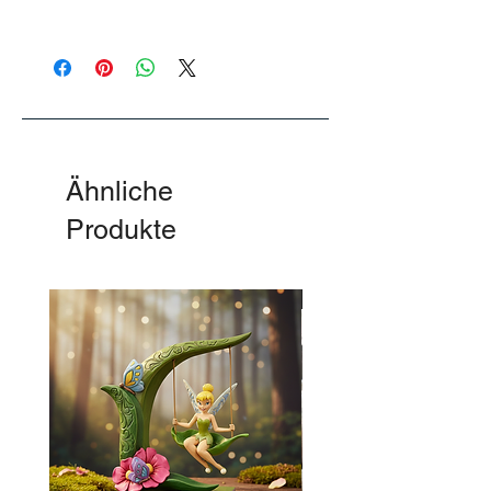
Features, die begeistern:
Interaktive Funktionen: 4
bewegungsaktivierte Laserschwert-
Soundeffekte und 9 berühmte Sätze per
Druckknopf (nur in Englisch).
Hochwertige Details: LED-beleuchtetes
Laserschwert und abnehmbarer Umhang.
Ähnliche
Beweglich und vielseitig: Mit 13 Gelenken
für actionreiche Posen.
Produkte
Bereit zum Spielen: Batterien sind bereits
enthalten!
Mit einer Höhe von ca. 27,5 cm ist Darth
-50%
Vader nicht nur eine beeindruckende
Actionfigur, sondern auch ein Highlight
jeder Star Wars Sammlung.
Schließ