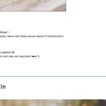
-Magie! ✨
opfer, Marie oder Simba lassen deinen Frühstückstisch
geliefert 🎁
 für dich oder als Geschenk! ❤️🌿🐾
kte