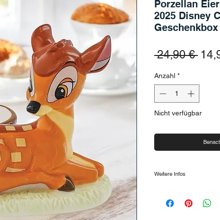
Porzellan Eie
2025 Disney C
Geschenkbox
Stan
 24,90 € 
14,
Anzahl
*
Nicht verfügbar
Benach
Weitere Infos
Diese Edition gibt es