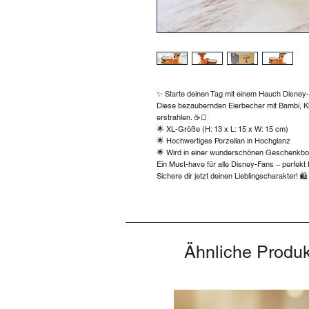
✨ Starte deinen Tag mit einem Hauch Disney
Diese bezaubernden Eierbecher mit Bambi, Kl
erstrahlen. ☕🍞
🌟 XL-Größe (H: 13 x L: 15 x W: 15 cm)
🌟 Hochwertiges Porzellan in Hochglanz
🌟 Wird in einer wunderschönen Geschenkbox 
Ein Must-have für alle Disney-Fans – perfekt
Sichere dir jetzt deinen Lieblingscharakter! 🛍️
Ähnliche Produ