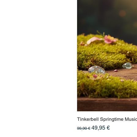
Tinkerbell Springtime Musi
Standardpreis
Sale-Preis
49,95 €
99,90 €