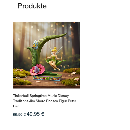
Produkte
Tinkerbell Springtime Music Disney
Haarmaske Pinocchio Himbeer
Traditions Jim Shore Enesco Figur Peter
Beauty
Pan
Standardpreis
10,90 €
Standardpreis
Sale-Preis
49,95 €
99,90 €