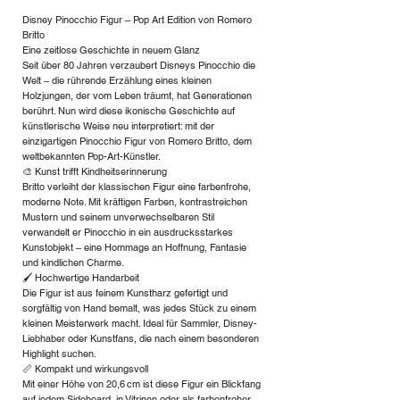
Disney Pinocchio Figur – Pop Art Edition von Romero
Britto
Eine zeitlose Geschichte in neuem Glanz
Seit über 80 Jahren verzaubert Disneys Pinocchio die
Welt – die rührende Erzählung eines kleinen
Holzjungen, der vom Leben träumt, hat Generationen
berührt. Nun wird diese ikonische Geschichte auf
künstlerische Weise neu interpretiert: mit der
einzigartigen Pinocchio Figur von Romero Britto, dem
weltbekannten Pop-Art-Künstler.
🎨 Kunst trifft Kindheitserinnerung
Britto verleiht der klassischen Figur eine farbenfrohe,
moderne Note. Mit kräftigen Farben, kontrastreichen
Mustern und seinem unverwechselbaren Stil
verwandelt er Pinocchio in ein ausdrucksstarkes
Kunstobjekt – eine Hommage an Hoffnung, Fantasie
und kindlichen Charme.
🖌️ Hochwertige Handarbeit
Die Figur ist aus feinem Kunstharz gefertigt und
sorgfältig von Hand bemalt, was jedes Stück zu einem
kleinen Meisterwerk macht. Ideal für Sammler, Disney-
Liebhaber oder Kunstfans, die nach einem besonderen
Highlight suchen.
📏 Kompakt und wirkungsvoll
Mit einer Höhe von 20,6 cm ist diese Figur ein Blickfang
auf jedem Sideboard, in Vitrinen oder als farbenfroher