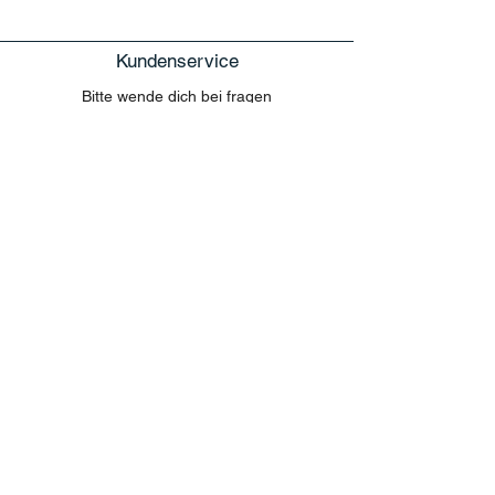
Kundenservice
Bitte wende dich bei fragen
ausschliesslich auf der Website
im Chat. Fragen zur Bestellung per Email
können nicht beantwortet werden.
MENU
Shop All
Disney
Kuscheltiere
Tassen