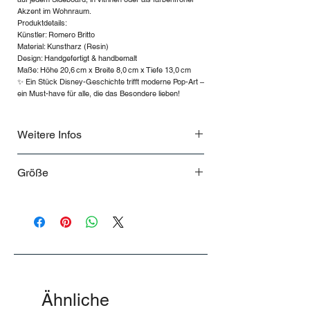
Akzent im Wohnraum.
Produktdetails:
Künstler: Romero Britto
Material: Kunstharz (Resin)
Design: Handgefertigt & handbemalt
Maße: Höhe 20,6 cm x Breite 8,0 cm x Tiefe 13,0 cm
✨ Ein Stück Disney-Geschichte trifft moderne Pop-Art –
ein Must-have für alle, die das Besondere lieben!
Weitere Infos
Sammlerstück nur 2025 Lieferbar
Größe
Höhe: 20,6 cm
Breite: 8,0 cm
Länge: 13,0 cm
Ähnliche